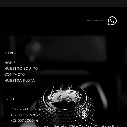
PONTE EN CONTACTO
MENU
HOME
NUESTRO EQUIPO
CONTACTO
NUESTRA FLOTA
INFO
info@centralblindados.com
+52 998 1185287
+52 667 2060441
Lorrenzo Barreta, S/N – Cancún, Quintana Roo