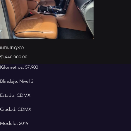
INFINITI QX80
Precio
$1,440,000.00
Kilómetros: 57.900
Blindaje: Nivel 3
Estado: CDMX
Ciudad: CDMX
Modelo: 2019